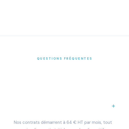
QUESTIONS FRÉQUENTES
Tout savoir sur votre contrat
de dératisation à Mérignac
Combien coûte un contrat de
dératisation à Mérignac ?
Nos contrats démarrent à 64 € HT par mois, tout