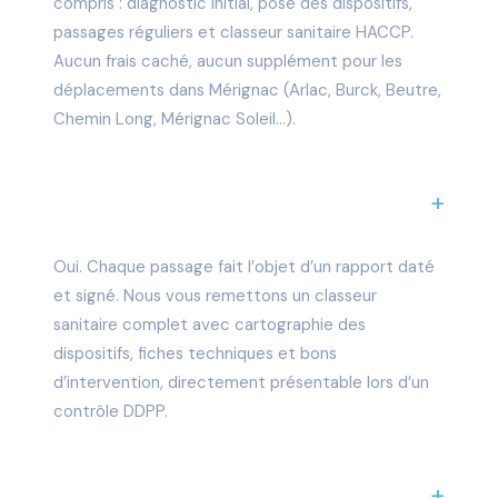
compris : diagnostic initial, pose des dispositifs,
passages réguliers et classeur sanitaire HACCP.
Aucun frais caché, aucun supplément pour les
déplacements dans Mérignac (Arlac, Burck, Beutre,
Chemin Long, Mérignac Soleil…).
Le contrat couvre-t-il la conformité
HACCP pour mon restaurant ?
Oui. Chaque passage fait l’objet d’un rapport daté
et signé. Nous vous remettons un classeur
sanitaire complet avec cartographie des
dispositifs, fiches techniques et bons
d’intervention, directement présentable lors d’un
contrôle DDPP.
Intervenez-vous en urgence entre deux