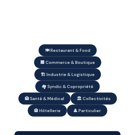
Un contrat adapté à chaque
type d’établissement à
Mérignac
🍽️ Restaurant & Food
🏢 Commerce & Boutique
🏗️ Industrie & Logistique
🏘️ Syndic & Copropriété
🏥 Santé & Médical
🏛️ Collectivités
🏨 Hôtellerie
👤 Particulier