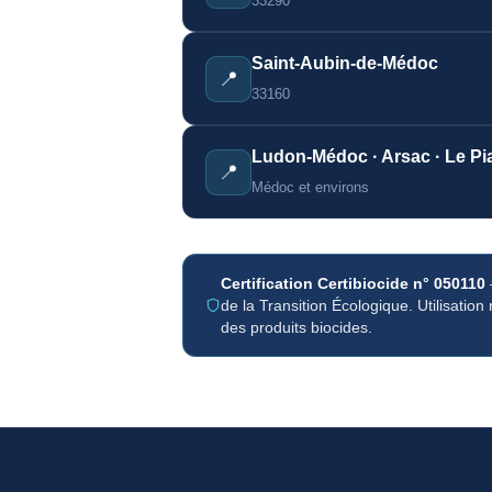
33290
Saint-Aubin-de-Médoc
📍
33160
Ludon-Médoc · Arsac · Le P
📍
Médoc et environs
Certification Certibiocide n° 050110
de la Transition Écologique. Utilisatio
des produits biocides.