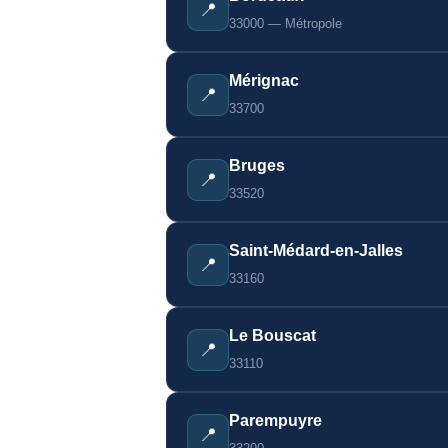
📍
33000 — Métropole
Mérignac
📍
33700
Bruges
📍
33520
Saint-Médard-en-Jalles
📍
33160
Le Bouscat
📍
33110
Parempuyre
📍