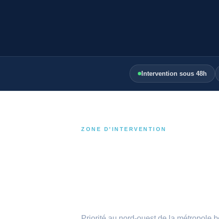
Intervention sous 48h
ZONE D’INTERVENTION
Les communes q
couvrons
Priorité au nord-ouest de la métropole 