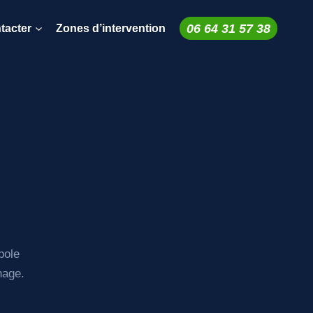
06 64 31 57 38
tacter
Zones d’intervention
pole
nage.