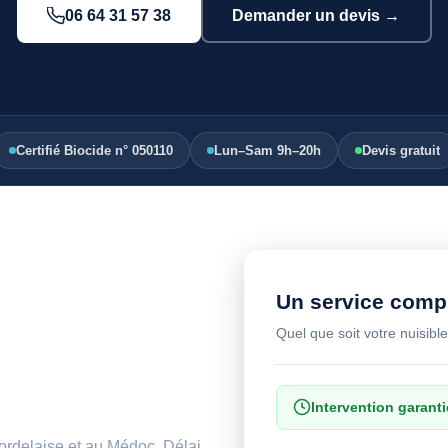
06 64 31 57 38
Demander un devis →
Certifié Biocide n° 050110
Lun–Sam 9h–20h
Devis gratuit
Un service compl
Quel que soit votre nuisible
ue nous
Intervention garanti
bordelaise et au Médoc. Délai