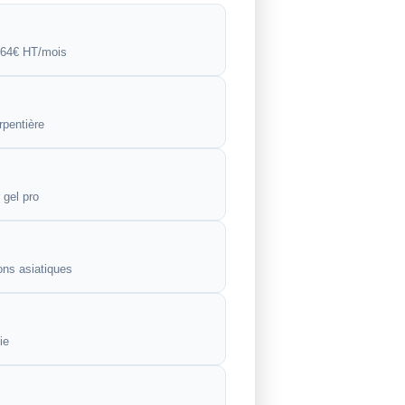
 64€ HT/mois
pentière
 gel pro
lons asiatiques
ie