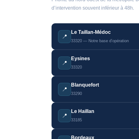
d’intervention souvent inférieur à 48h.
Le Taillan-Médoc
📍
33320 — Notre base d’opération
Eysines
📍
33320
Blanquefort
📍
33290
Le Haillan
📍
33185
Bordeaux