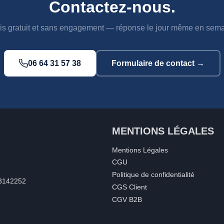
Contactez-nous.
is gratuit et sans engagement — réponse le jour même en sema
06 64 31 57 38
Formulaire de contact →
MENTIONS LÉGALES
Mentions Légales
CGU
Politique de confidentialité
33142252
CGS Client
CGV B2B