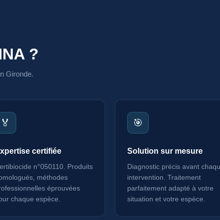
NNA ?
en Gironde.
🏅
🎯
xpertise certifiée
Solution sur mesure
ertibiocide n°050110. Produits
Diagnostic précis avant chaq
omologués, méthodes
intervention. Traitement
rofessionnelles éprouvées
parfaitement adapté à votre
our chaque espèce.
situation et votre espèce.