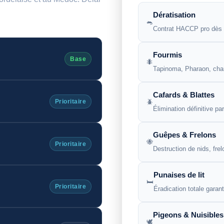
Dératisation
🐀
Contrat HACCP pro dès
Fourmis
Base
🐜
Tapinoma, Pharaon, char
Cafards & Blattes
🪲
Prioritaire
Élimination définitive par
Guêpes & Frelons
🐝
Prioritaire
Destruction de nids, fre
Punaises de lit
🛏️
Prioritaire
Éradication totale garant
Pigeons & Nuisibles
🕊️