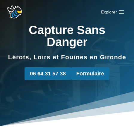
Aller
au
Explorer
contenu
Capture Sans
Danger
Lérots, Loirs et Fouines en Gironde
06 64 31 57 38
Formulaire