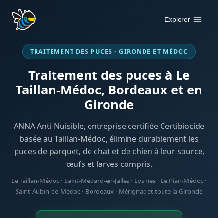
Aller
au
Explorer
contenu
TRAITEMENT DES PUCES · GIRONDE ET MÉDOC
Traitement des puces à Le
Taillan-Médoc, Bordeaux et en
Gironde
ANNA Anti-Nuisible, entreprise certifiée Certibiocide
basée au Taillan-Médoc, élimine durablement les
puces de parquet, de chat et de chien à leur source,
œufs et larves compris.
Le Taillan-Médoc · Saint-Médard-en-Jalles · Eysines · Le Pian-Médoc ·
Saint-Aubin-de-Médoc · Bordeaux · Mérignac et toute la Gironde