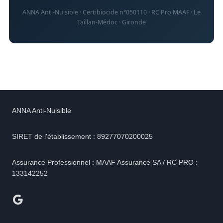
ANNA Anti-Nuisible · Certibiocide n°050110 · RC Pro MAAF · Le
Taillan-Médoc · Gironde
ANNA Anti-Nuisible
SIRET de l'établissement : 89277070200025
Assurance Professionnel : MAAF Assurance SA / RC PRO :
133142252
Google